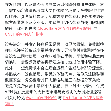
并发限制，以及是否会强制降速以保障付费用户体验。对
于需要稳定高清视频或大文件传输的场景，免费版往往难
以胜任。参考资料显示，免费方案在带宽和服务器资源分
配方面通常不及商业版。更多关于VPN带宽与使用限制的
解读，你可以参考
Cloudflare 对 VPN 的基础解读
与
CNET 的VPN入门指南
。
设备绑定与并发连接数通常是另一项显著限制。免费版往
往仅允许单设备或少量并发连接，无法像付费版那样在多
台设备上同时使用。这意味着你在手机、平板和电脑之间
切换时，需要频繁断连再新建连接，造成使用体验下降。
此外，一些免费版本会在后台运行广告或劫持部分流量以
补贴成本，这也是用户常见的体验痛点。若你关注隐私和
数据安全，务必查看其日志策略与第三方数据分享条款，
避免在免费体验中暴露个人信息。行业对比中指出，付费
VPN 提供更清晰的无日志承诺与更透明的数据处理流程，
相关讨论见
Avast 的VPN介绍
与
TechRadar 的VPN基础
知识
。