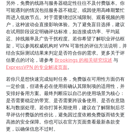
另外，免费的线路与服务器稳定性往往不及付费版本。你
可能遇到的情况包括服务器不稳定、或因使用高峰期繁忙
而进入低效节点。对于需要绕过区域限制、观看视频的用
户，这种波动会直接影响体验。为了避免盲目选择，建议
在试用阶段设定明确评估标准，如连接成功率、平均延
迟、掉线频率及广告干扰程度。若你希望了解职业评估框
架，可以参阅权威机构对 VPN 可靠性的评估方法说明，并
结合实际测试结果来判定是否符合你的需求。更多关于评
估要点的讨论，请参考
Brookings 的相关研究综述
与
ExpressVPN 的专业解读页面
。
若你只是想快速完成短时任务，免费版在可用性方面仍有
一定价值，但请务必在使用前确认其限制项的适用性，并
安排好备用方案。最终判断应以自己的使用场景为核心：
是否需要稳定的带宽、是否需要跨设备使用、是否在意隐
私与数据处理。若你打算长期使用，建议在了解限制后尽
早评估付费版的性价比，避免因过度依赖免费版而错失更
高效的安全保障。你也可以在官方页面查看最新条款变
更，以确保信息不过时。