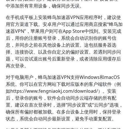
中添加所有常用设备，确保同步无误。
在手机或平板上安装蜂鸟加速器VPN应用程序时，建议使
用官方渠道下载。安卓用户可以通过应用商店搜索“蜂鸟加
速器VPN”，苹果用户则可在App Store中找到。安装完成
后，用你的注册账号登录，系统会自动识别你的账号信
息，并同步之前在其他设备上的设置。这包括服务器选
择、连接协议、以及你自定义的偏好设置。若遇到同步问
题，可以尝试退出账号后重新登录，或者清除应用缓存后
再次登录。
对于电脑用户，蜂鸟加速器VPN支持Windows和macOS
系统。你可以在官方网站下载对应版本的客户端软件（例
如https://www.fengniaokj.com/download/）。安装
后，登录你的账号，软件会自动同步云端存储的所有配
置。建议在首次登录时，选择“同步设置”或“云同步”选项，
确保所有偏好都被加载。在多台设备上使用时，保持登录
状态，系统会自动同步最新设置，避免手动重复配置。