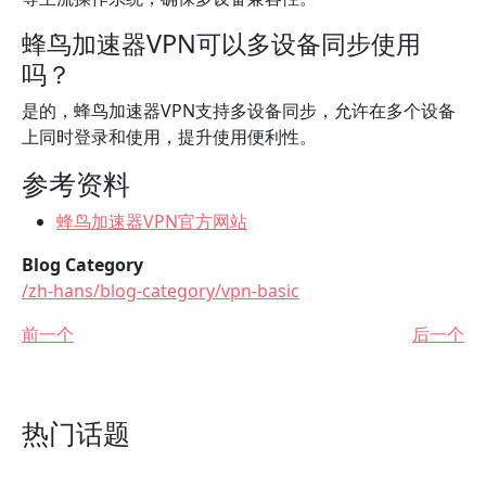
蜂鸟加速器VPN可以多设备同步使用
吗？
是的，蜂鸟加速器VPN支持多设备同步，允许在多个设备
上同时登录和使用，提升使用便利性。
参考资料
蜂鸟加速器VPN官方网站
Blog Category
/zh-hans/blog-category/vpn-basic
前一个
后一个
热门话题