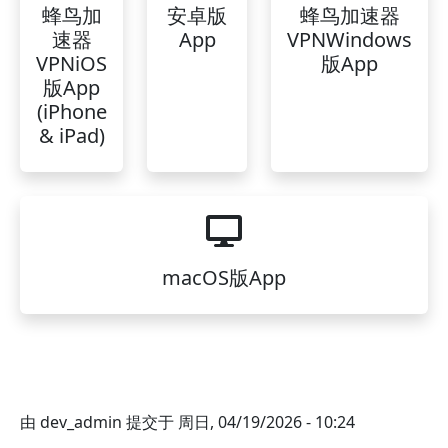
蜂鸟加
安卓版
蜂鸟加速器
速器
App
VPNWindows
VPNiOS
版App
版App
(iPhone
& iPad)
macOS版App
由
dev_admin
提交于
周日, 04/19/2026 - 10:24