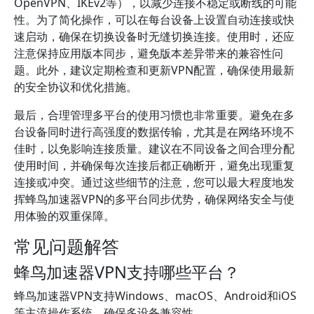
OpenVPN、IKEv2等），以减少连接不稳定或断线的可能
性。为了简化操作，可以在每台设备上设置自动连接或快
速启动，确保在切换设备时无缝切换连接。使用时，还应
注意保持应用版本同步，避免版本差异带来的兼容性问
题。此外，建议定期检查和更新VPN配置，确保使用最新
的安全协议和优化措施。
最后，合理管理多平台的使用习惯也非常重要。避免在多
台设备同时进行高强度的数据传输，尤其是在网络环境不
佳时，以免影响连接质量。建议在不同设备之间合理分配
使用时间，并确保每次连接后都正确断开，避免出现重复
连接或冲突。通过这些细节的注意，您可以最大程度地发
挥蜂鸟加速器VPN的多平台同步优势，确保网络安全与使
用体验的双重保障。
常见问题解答
蜂鸟加速器VPN支持哪些平台？
蜂鸟加速器VPN支持Windows、macOS、Android和iOS
等主流操作系统，确保多设备兼容性。