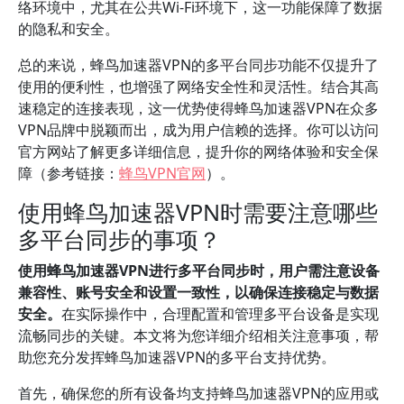
络环境中，尤其在公共Wi-Fi环境下，这一功能保障了数据
的隐私和安全。
总的来说，蜂鸟加速器VPN的多平台同步功能不仅提升了
使用的便利性，也增强了网络安全性和灵活性。结合其高
速稳定的连接表现，这一优势使得蜂鸟加速器VPN在众多
VPN品牌中脱颖而出，成为用户信赖的选择。你可以访问
官方网站了解更多详细信息，提升你的网络体验和安全保
障（参考链接：
蜂鸟VPN官网
）。
使用蜂鸟加速器VPN时需要注意哪些
多平台同步的事项？
使用蜂鸟加速器VPN进行多平台同步时，用户需注意设备
兼容性、账号安全和设置一致性，以确保连接稳定与数据
安全。
在实际操作中，合理配置和管理多平台设备是实现
流畅同步的关键。本文将为您详细介绍相关注意事项，帮
助您充分发挥蜂鸟加速器VPN的多平台支持优势。
首先，确保您的所有设备均支持蜂鸟加速器VPN的应用或