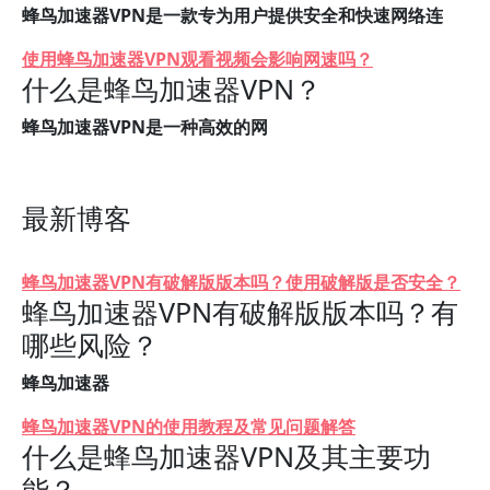
蜂鸟加速器VPN是一款专为用户提供安全和快速网络连
使用蜂鸟加速器VPN观看视频会影响网速吗？
什么是蜂鸟加速器VPN？
蜂鸟加速器VPN是一种高效的网
最新博客
蜂鸟加速器VPN有破解版版本吗？使用破解版是否安全？
蜂鸟加速器VPN有破解版版本吗？有
哪些风险？
蜂鸟加速器
蜂鸟加速器VPN的使用教程及常见问题解答
什么是蜂鸟加速器VPN及其主要功
能？