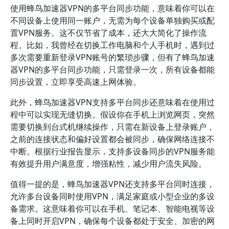
使用蜂鸟加速器VPN的多平台同步功能，意味着你可以在
不同设备上使用同一账户，无需为每个设备单独购买或配
置VPN服务。这不仅节省了成本，还大大简化了操作流
程。比如，我曾经在切换工作电脑和个人手机时，遇到过
多次需要重新登录VPN账号的繁琐步骤，但有了蜂鸟加速
器VPN的多平台同步功能，只需登录一次，所有设备都能
同步设置，立即享受高速上网体验。
此外，蜂鸟加速器VPN支持多平台同步还意味着在使用过
程中可以实现无缝切换。假设你在手机上浏览网页，突然
需要切换到台式机继续操作，只需在新设备上登录账户，
之前的连接状态和偏好设置都会被同步，确保网络连接不
中断。根据行业报告显示，支持多设备同步的VPN服务能
有效提升用户满意度，增强粘性，减少用户流失风险。
值得一提的是，蜂鸟加速器VPN还支持多平台同时连接，
允许多台设备同时使用VPN，满足家庭或小型企业的多设
备需求。这意味着你可以在手机、笔记本、智能电视等设
备上同时开启VPN，确保每个设备都处于安全、加密的网