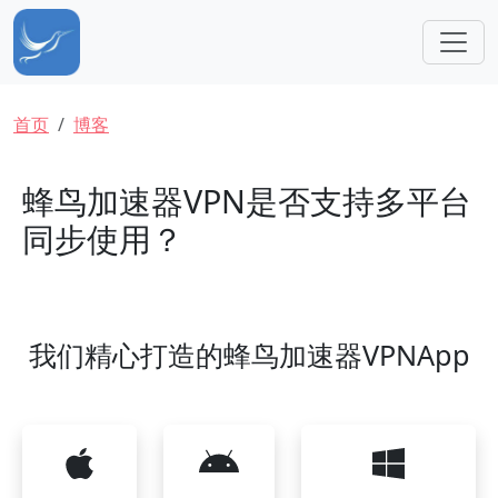
跳转到主要内容
面包屑
首页
博客
蜂鸟加速器VPN是否支持多平台
同步使用？
我们精心打造的蜂鸟加速器VPNApp